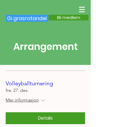
Bli medlem
Gi grasrotandel
Arrangement
Volleyballturnering
fre. 27. des.
Mer informasjon
Details